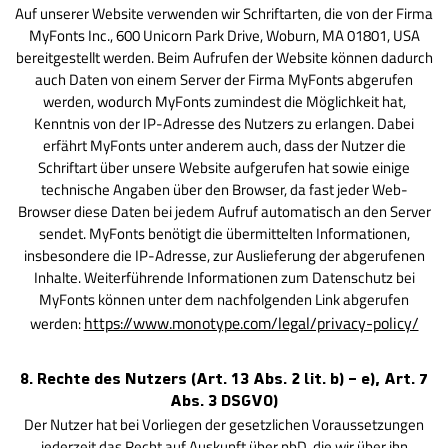
Auf unserer Website verwenden wir Schriftarten, die von der Firma
MyFonts Inc., 600 Unicorn Park Drive, Woburn, MA 01801, USA
bereitgestellt werden. Beim Aufrufen der Website können dadurch
auch Daten von einem Server der Firma MyFonts abgerufen
werden, wodurch MyFonts zumindest die Möglichkeit hat,
Kenntnis von der IP-Adresse des Nutzers zu erlangen. Dabei
erfährt MyFonts unter anderem auch, dass der Nutzer die
Schriftart über unsere Website aufgerufen hat sowie einige
technische Angaben über den Browser, da fast jeder Web-
Browser diese Daten bei jedem Aufruf automatisch an den Server
sendet. MyFonts benötigt die übermittelten Informationen,
insbesondere die IP-Adresse, zur Auslieferung der abgerufenen
Inhalte. Weiterführende Informationen zum Datenschutz bei
MyFonts können unter dem nachfolgenden Link abgerufen
https://www.monotype.com/legal/privacy-policy/
werden:
8. Rechte des Nutzers (Art. 13 Abs. 2 lit. b) – e), Art. 7
Abs. 3 DSGVO)
Der Nutzer hat bei Vorliegen der gesetzlichen Voraussetzungen
jederzeit das Recht auf Auskunft über pbD, die wir über ihn